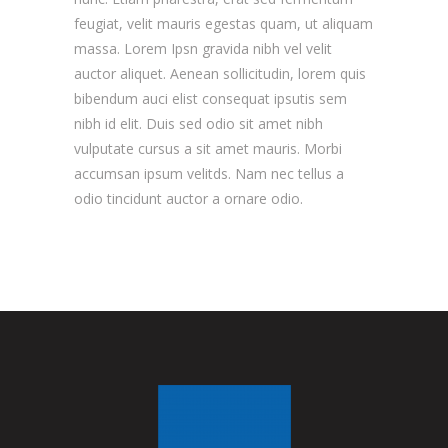
feugiat, velit mauris egestas quam, ut aliquam
massa. Lorem Ipsn gravida nibh vel velit
auctor aliquet. Aenean sollicitudin, lorem quis
bibendum auci elist consequat ipsutis sem
nibh id elit. Duis sed odio sit amet nibh
vulputate cursus a sit amet mauris. Morbi
accumsan ipsum velitds. Nam nec tellus a
odio tincidunt auctor a ornare odio.